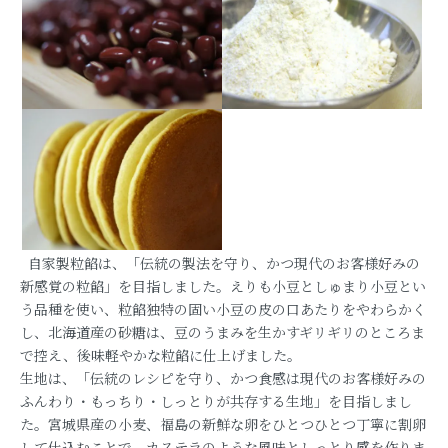
自家製粒餡は、「伝統の製法を守り、かつ現代のお客様好みの
新感覚の粒餡」を目指しました。えりも小豆としゅまり小豆とい
う品種を使い、粒餡独特の固い小豆の皮の口あたりをやわらかく
し、北海道産の砂糖は、豆のうまみを生かすギリギリのところま
で控え、後味軽やかな粒餡に仕上げました。
生地は、「伝統のレシピを守り、かつ食感は現代のお客様好みの
ふんわり・もっちり・しっとりが共存する生地」を目指しまし
た。宮城県産の小麦、福島の新鮮な卵をひとつひとつ丁寧に割卵
して仕込むことで、カステラのような風味としっとり感を作りま