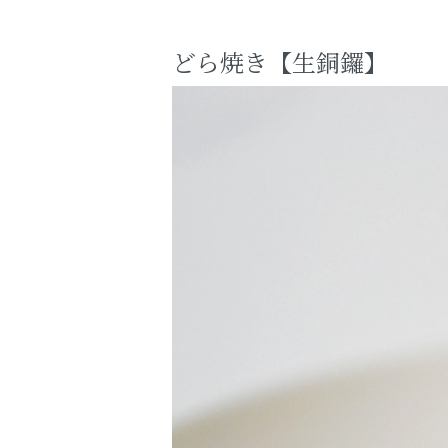
どら焼き【生銅鑼】